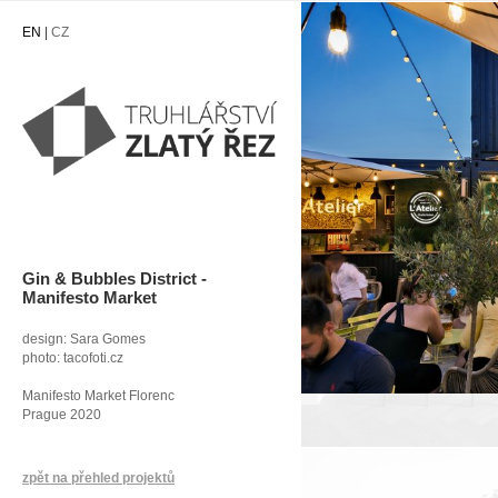
EN
|
CZ
Gin & Bubbles District -
Manifesto Market
design: Sara Gomes
photo: tacofoti.cz
Manifesto Market Florenc
Prague 2020
zpět na přehled projektů