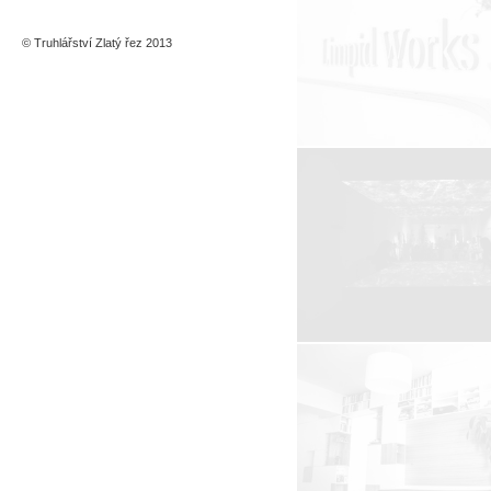
© Truhlářství Zlatý řez 2013